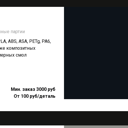
пные партии
LA, ABS, ASA, PETg, PA6,
к же композитных
мерных смол
Мин. заказ 3000 руб
От 100 руб/деталь