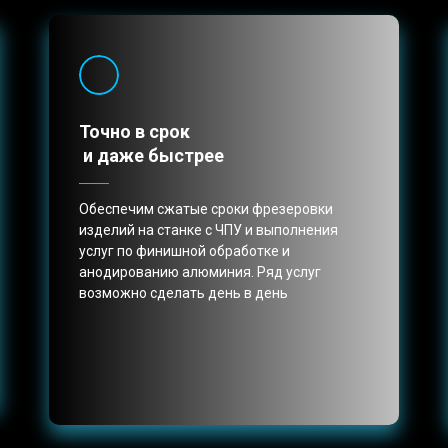
Точно в срок
и даже быстрее
Обеспечим сжатые сроки фрезеровки
изделий на станке с ЧПУ и выполнения
услуг по финишной обработке и
анодированию алюминия. Ряд услуг
возможно сделать день в день