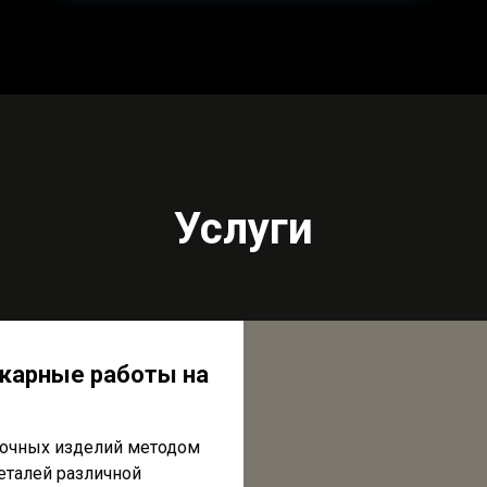
Услуги
окарные работы на
очных изделий методом
еталей различной