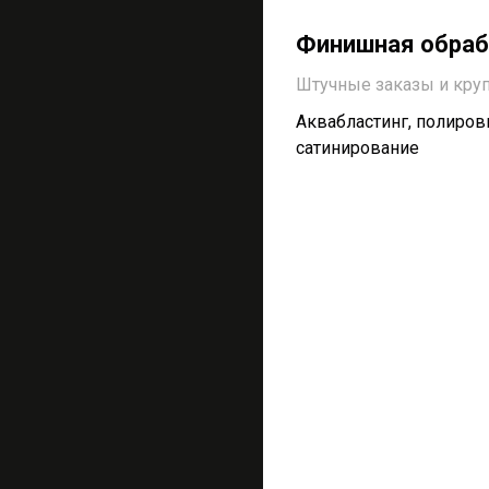
Финишная обраб
Штучные заказы и кру
Аквабластинг, полиров
сатинирование