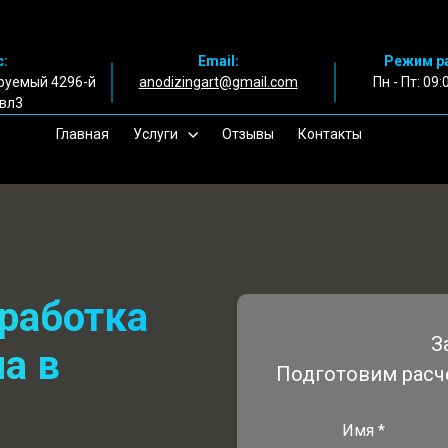
:
Email:
Режим р
руемый 4296-й
anodizingart@gmail.com
Пн - Пт: 09:
 вл3
Главная
Услуги
Отзывы
Контакты
бработка
З
а в
Подготовим расч
Имя *