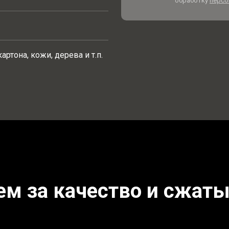
обработку
персо
артона, кожи, дерева и т.п.
ем за качество и сжаты