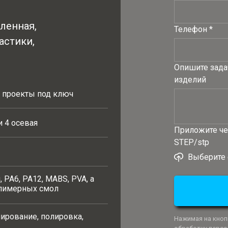
ленная,
Телефон *
астики,
Опишите зада
изделий
, проекты под ключ
и 4 осевая
Приложите че
STEP/stp
Выберите
, PA6, PA12, MABS, PVA, а
олимерных смол
нирование, полировка,
Нажимая на кнопк