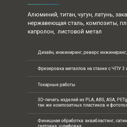
Алюминий,
титан, чугун, латунь,
з
ака
нержавеющая сталь, композиты, пл
капролон, листовой метал
Дизайн, инжиниринг, реверс инжиниринг
Фрезеровка металлов на станке с ЧПУ 3 
Токарные работы
3D-печать изделий из PLA, ABS, ASA, PETg
так же композитных пластиков и фотоп
Финишная обработка: аквабластинг, сати
галтовка, шлифовка