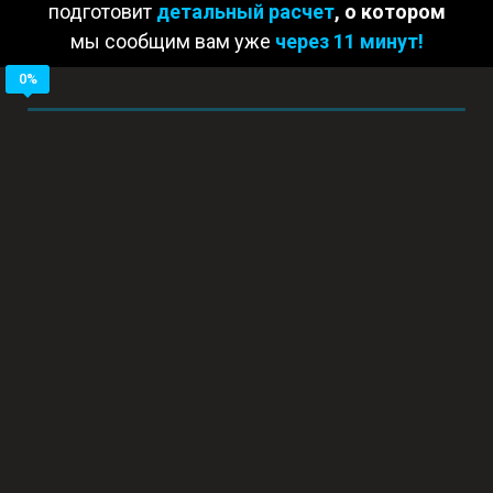
подготовит
детальный расчет
, о котором
После зачисления предоплаты покупаем
мы
сообщим вам уже
через 11 минут!
материал. Срок поставки к нам материала
зависит от объема партии и требования по
срочности от 1 дня до 1 недели;
Пишем управляющую программу для ЧПУ и
налаживаем технический процесс;
При необходимости изготавливаем крепежные
кондуктора под фиксацию сложно
геометрических деталей в станке;
Делаем наладку на станке и запускаем партию;
При необходимости делаем доп. услуги по
финишной обработке, анодированию или
гравировке;