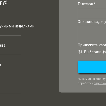
руб
Телефон *
Опишите задач
тучными изделиями
Приложите карт
ева
Выберите ф
ь
Нажимая на кнопку,
обработку
персона