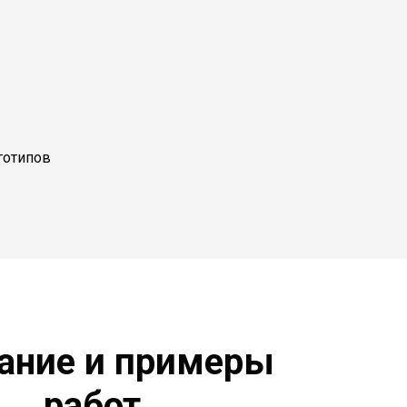
готипов
ание и примеры
работ