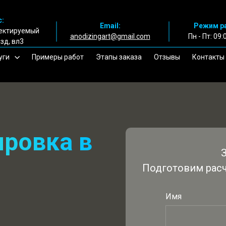
:
Email:
Режим р
оектируемый
anodizingart@gmail.com
Пн - Пт: 09:
зд, вл3
уги
Примеры работ
Этапы заказа
Отзывы
Контакты
ировка в
Подготовим расч
Имя