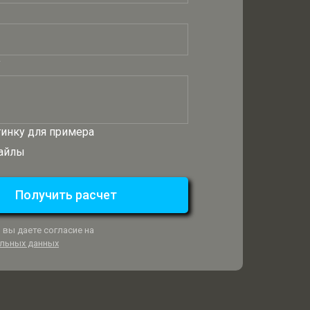
у
инку для примера
айлы
Получить расчет
 вы даете согласие на
льных данных