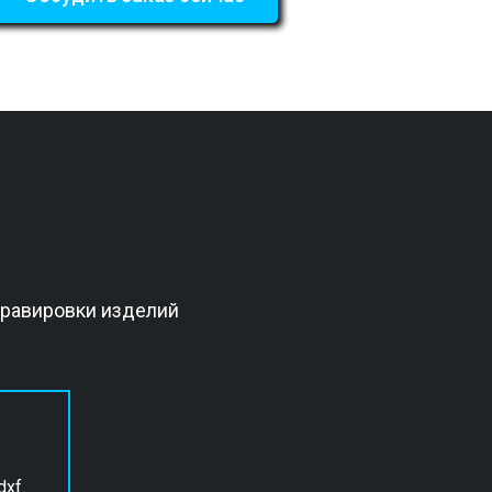
гравировки изделий
xf.